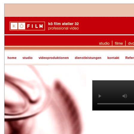
home
studio
videoproduktionen
dienstleistungen
kontakt
Refe