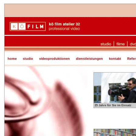
home
studio
videoproduktionen
dienstleistungen
kontakt
Refe
25 Jahre für Sie im Einsatz