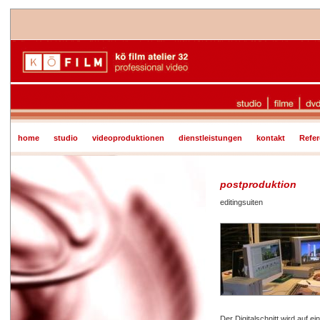
home
studio
videoproduktionen
dienstleistungen
kontakt
Refe
postproduktion
editingsuiten
Der Digitalschnitt wird auf 